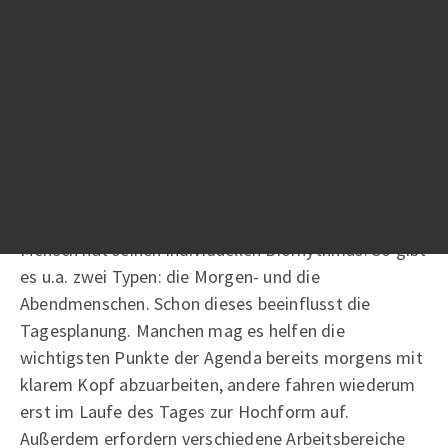
wichtig herauszufinden, welche Impulse ein
durchdachtes Zeitmanagement verbessern können.
Individualisierung statt
Standardisierung
Es ist zu bedenken, dass nicht das eine Vorgehen
zum verbesserten Zeitmanagement besteht. Jeder
Mensch hat seinen individuellen Biorhythmus. So gibt
es u.a. zwei Typen: die Morgen- und die
Abendmenschen. Schon dieses beeinflusst die
Tagesplanung. Manchen mag es helfen die
wichtigsten Punkte der Agenda bereits morgens mit
klarem Kopf abzuarbeiten, andere fahren wiederum
erst im Laufe des Tages zur Hochform auf.
Außerdem erfordern verschiedene Arbeitsbereiche