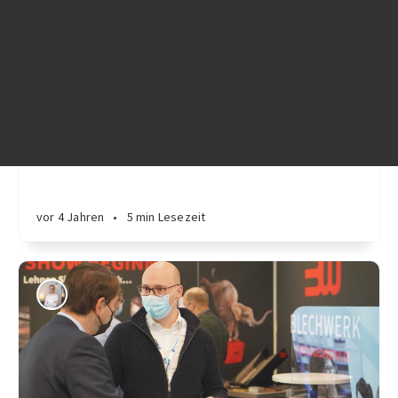
messe
Digitale Leaderfassung - damit
Messekontakte nicht im Sande verlaufen
vor 4 Jahren
•
5 min Lesezeit