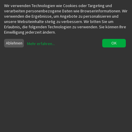
Wir verwenden Technologien wie Cookies oder Targeting und
verarbeiten personenbezogene Daten wie Browserinformationen. Wir
verwenden die Ergebnisse, um Angebote zu personalisieren und
unsere Websiteinhalte stetig zu verbessern. Wir bitten Sie um
Erlaubnis, die folgenden Technologien zu verwenden. Sie können Ihre
Einwilligung jederzeit ändern.
messe
Ablehnen
OK
Mehr erfahren
...
Eine Sammlung von Artikeln, die auf Herausforderungen,
Lösungsansätze und Innovationen im Kontext traditioneller,
digitaler und hybrider Messen eingehen.
45 Beiträge mit diesem Tag