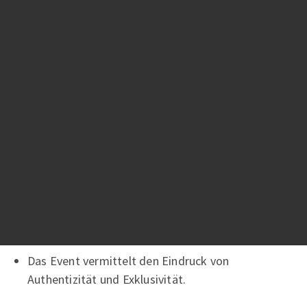
Weitere Faktoren für ein
gutes
Eventmarketing sind:
Die Events sind auf die Bedürfnisse der
Teilnehmer ausgerichtet.
Positive Emotionalisierung bei dem Besucher (und
allen anderen Beteiligten).
Aktivierung und Interaktion mit den Teilnehmern.
Das Event ist einzigartig.
Das Event hebt sich von anderen Veranstaltungen
ab.
Das Event vermittelt den Eindruck von
Authentizität und Exklusivität.