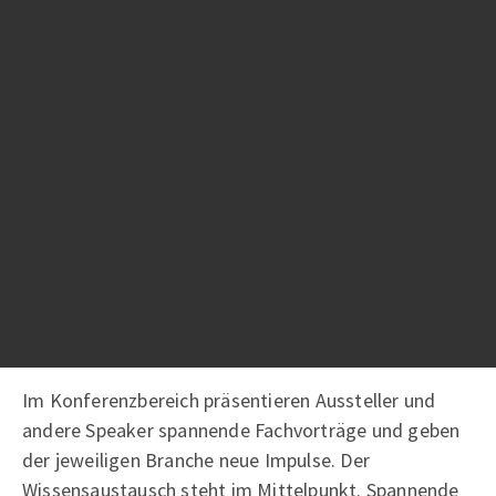
Branchenevent aus?
Im Jahr 2020 hat die enra GmbH gemeinsam mit
Partnern aus unterschiedlichen Industrien
verschiedene Branchenevents veranstaltet. Jedes
ausstellende Unternehmen hat einen digitalen
Messestand. Auf diesem Messestand werden
Produkte präsentiert und Inhalte bereitgestellt. Über
die Einbindung eines Livechats und Videocalls
können die Aussteller mit ihren Besuchern ins
Gespräch kommen und sogar gemeinsam mit dem
Besucher über den Messestand gehen.
Im Konferenzbereich präsentieren Aussteller und
andere Speaker spannende Fachvorträge und geben
der jeweiligen Branche neue Impulse. Der
Wissensaustausch steht im Mittelpunkt. Spannende