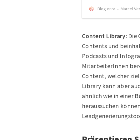
Blog enra
Marcel Ve
Content Library
: Die
Contents und beinhal
Podcasts und Infograf
MitarbeiterInnen ber
Content, welcher zie
Library kann aber au
ähnlich wie in einer
heraussuchen können. 
Leadgenerierungstoo
Präsentieren Si