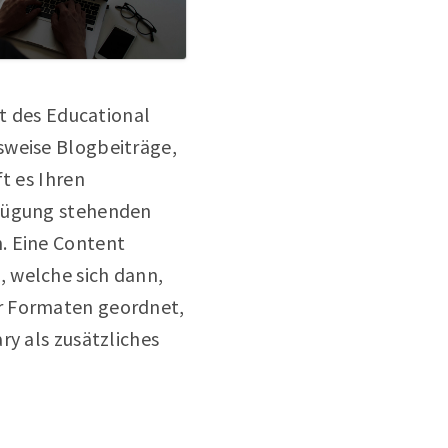
rt des Educational
sweise Blogbeiträge,
t es Ihren
rfügung stehenden
. Eine Content
, welche sich dann,
er Formaten geordnet,
ry als zusätzliches