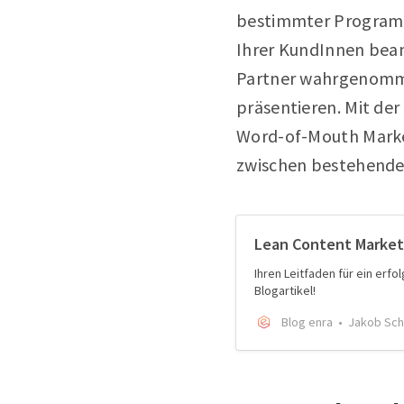
bestimmter Programm
Ihrer KundInnen bean
Partner wahrgenommen
präsentieren. Mit de
Word-of-Mouth Marke
zwischen bestehende
Lean Content Marketi
Ihren Leitfaden für ein erf
Blogartikel!
Blog enra
Jakob Sch