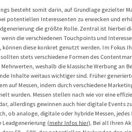
ngs besteht somit darin, auf Grundlage gezielter M
ei potentiellen Interessenten zu erwecken und er
eadgenerierung die größte Rolle. Zentral ist hierbei 
r wenn die verschiedenen Touchpoints und Interessen
 können diese konkret genutzt werden. Im Fokus Ih
 sollten stets verschiedene Formen des Contentmar
 Mehrwerten, weshalb die klassische Werbung an B
ende Inhalte weitaus wichtiger sind. Früher generie
lem auf Messen, indem durch verschiedene Marketi
lt wurden. Messen stellen nach wie vor eine effizi
dar, allerdings gewinnen auch hier digitale Events
ch, ob analoge, digitale oder hybride Messen, jedes
die Leadgenerierung
(mehr Infos hier)
. Bei all Ihren A