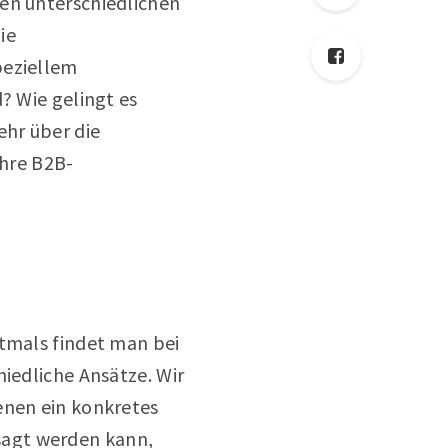
den unterschiedlichen
ie
peziellem
? Wie gelingt es
ehr über die
hre B2B-
ftmals findet man bei
hiedliche Ansätze. Wir
enen ein konkretes
sagt werden kann,