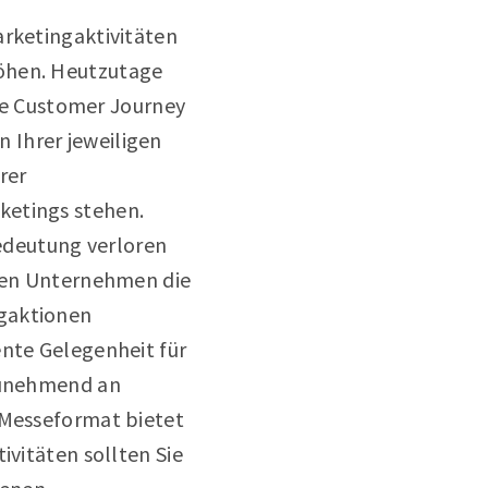
arketingaktivitäten
höhen. Heutzutage
die Customer Journey
 Ihrer jeweiligen
rer
ketings stehen.
edeutung verloren
rten Unternehmen die
ngaktionen
ente Gelegenheit für
 zunehmend an
 Messeformat bietet
ktivitäten sollten Sie