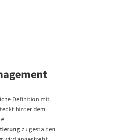
anagement
iche Definition mit
steckt hinter dem
te
tierung
zu gestalten.
ng
wird angestrebt.