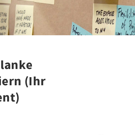
hlanke
iern (Ihr
nt)