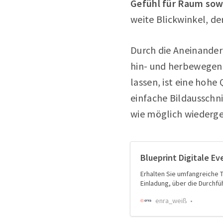
Gefühl für Raum sowi
weite Blickwinkel, de
Durch die Aneinander
hin- und herbewegen 
lassen, ist eine hohe
einfache Bildaussch
wie möglich wiederg
Blueprint Digitale Ev
Erhalten Sie umfangreiche T
Einladung, über die Durchfü
enra_weiß