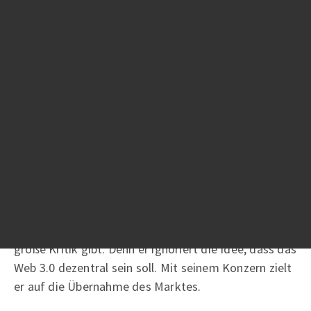
somit nur eine Frage der Zeit.
Können wir das Metaverse technisch
umsetzen? - Technologische Grundlagen
im
Metaverse
Viele Techkonzerne, wie zum Beispiel Meta (ehemals
Facebook) von Mark Zuckerberg, versuchen das
Metaverse
in die Realität zu bringen. Mark
Zuckerberg hat beispielsweise seine gesamte
Unternehmensstrategie auf dieses Thema
ausgerichtet. Wobei es vor allem in seine Richtung
große Kritik gibt. Denn er ignoriert die Idee, dass das
Web 3.0 dezentral sein soll. Mit seinem Konzern zielt
er auf die Übernahme des Marktes.