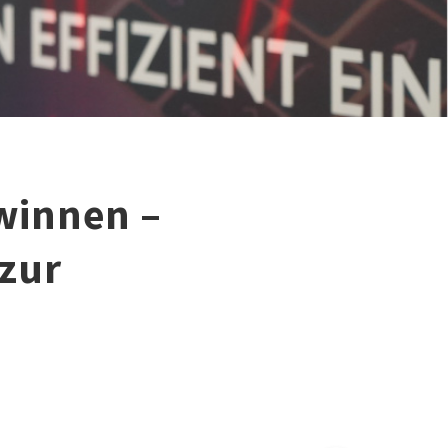
winnen –
zur