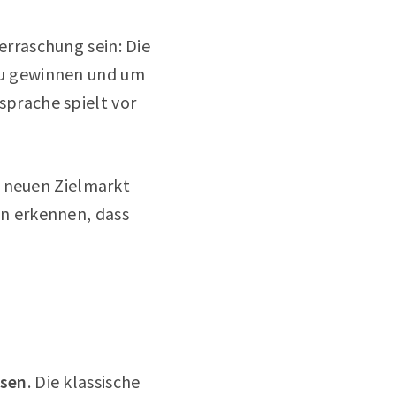
rraschung sein: Die
zu gewinnen und um
prache spielt vor
n neuen Zielmarkt
n erkennen, dass
ssen
. Die klassische