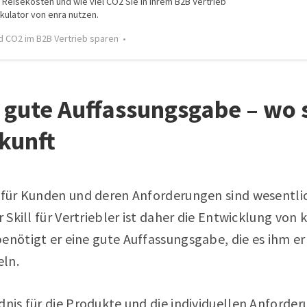
e Reisekosten und wie viel CO2 Sie in Ihrem B2B Vertrieb
kulator von enra nutzen.
d CO2 im B2B Vertrieb sparen
ne gute Auffassungsgabe – wo 
kunft
s für Kunden und deren Anforderungen sind wesentli
r Skill für Vertriebler ist daher die Entwicklung von
benötigt er eine gute Auffassungsgabe, die es ihm e
eln.
dnis für die Produkte und die individuellen Anforde