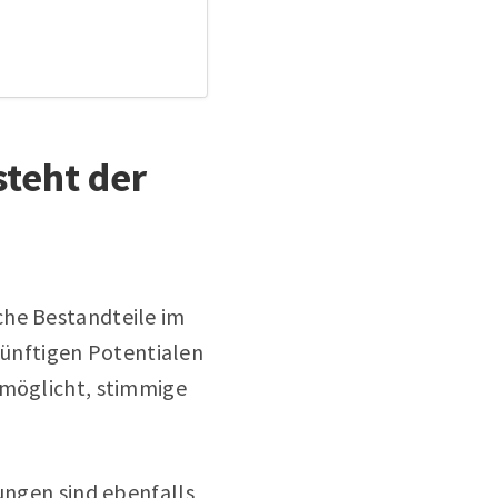
steht der
che Bestandteile im
 künftigen Potentialen
rmöglicht, stimmige
rungen sind ebenfalls