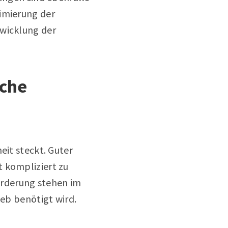
timierung der
twicklung der
ache
eit steckt. Guter
t kompliziert zu
orderung stehen im
ieb benötigt wird.