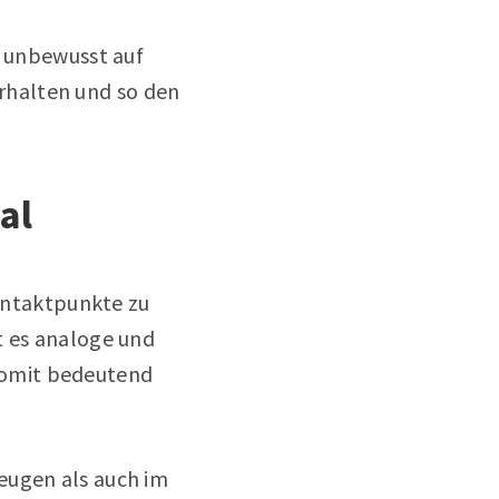
r unbewusst auf
rhalten und so den
al
Kontaktpunkte zu
t es analoge und
somit bedeutend
eugen als auch im