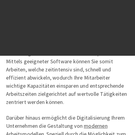
monotone, wiederkehrende Routinearbeiten aber
auch komplexe Prozesse, zentral mit Hilfe eines
Software Systems automatisiert werden.
Mit der
Automatisierung Ihrer Geschäftsprozesse
bzw. der Digitalisierung Ihres Unternehmens können
Sie wichtige finanzielle Ressourcen einsparen.
Mittels geeigneter Software können Sie somit
Arbeiten, welche zeitintensiv sind, schnell und
effizient abwickeln, wodurch Ihre Mitarbeiter
wichtige Kapazitäten einsparen und entsprechende
Arbeitszeiten zielgerichtet auf wertvolle Tätigkeiten
zentriert werden können.
Darüber hinaus ermöglicht die Digitalisierung Ihrem
Unternehmen die Gestaltung von
modernen
Arbeitsmodellen
. Speziell durch die Möglichkeit zum