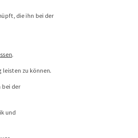
üpft, die ihn bei der
essen
.
 leisten zu können.
 bei der
ik und