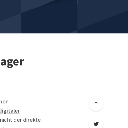
nager
nen
igitaler
nicht der direkte