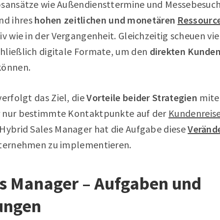
bsansätze wie Außendiensttermine und Messebesuche
nd ihres
hohen zeitlichen und monetären
Ressourc
iv wie in der Vergangenheit. Gleichzeitig scheuen vi
hließlich digitale Formate, um den
direkten Kunde
können.
erfolgt das Ziel, die
Vorteile beider Strategien
mite
r nur bestimmte Kontaktpunkte auf der
Kundenreis
 Hybrid Sales Manager hat die Aufgabe diese
Veränd
nternehmen zu implementieren.
es Manager – Aufgaben und
ungen