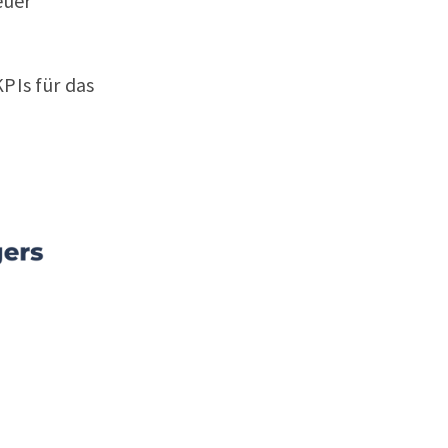
euer
PIs für das