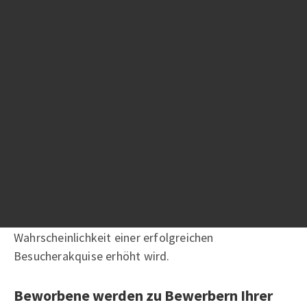
Anhand aussagekräftiger Pressemitteilungen, in
denen Sie dem Leser eindeutig vermitteln, was Ihr
Event ist, welche Zielgruppen vertreten sind und
welche Mehrwerte Sie liefern, können ebenfalls
große Besuchergruppe angesprochen werden. Auf
jeden Fall empfehlen wir Ihnen die Platzierung von
Anzeigen in Fachmagazinen. Überlegen Sie sich
hierbei in welchen Zeitschriften Sie vertreten sein
möchten, wie genau Ihre Anzeige aufgebaut sein soll
und wo die Anzeige platziert werden soll. Der Vorteil
bei dieser Methode besteht darin, dass Sie direkt bei
Ihrer Zielgruppe präsent sind und die
Wahrscheinlichkeit einer erfolgreichen
Besucherakquise erhöht wird.
Beworbene werden zu Bewerbern Ihrer